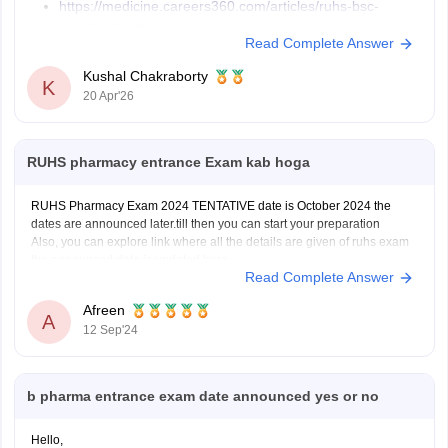
https://medicine.careers360.com/articles/ruhs-bsc-
nursing-question-paper
Read Complete Answer
https://medicine.careers360.com/download/sample-
papers/ruhs-cuet-question-papers-solutions-pdf
Kushal Chakraborty
K
https://medicine.careers360.com/download/sample-
20 Apr'26
papers/ruhs-cuet-bsc-nursing-2025-question-paper-
solutions
RUHS pharmacy entrance Exam kab hoga
RUHS Pharmacy Exam 2024 TENTATIVE date is October 2024 the
dates are announced later.till then you can start your preparation
Also, you can explore link where all the details are given of ruhs exam
the announced date is updated here
Read Complete Answer
https://www.google.com/amp/s/pharmacy.careers360.com/exams/ruhs-
pharmacy-admission-test
Afreen
A
12 Sep'24
b pharma entrance exam date announced yes or no
Hello,