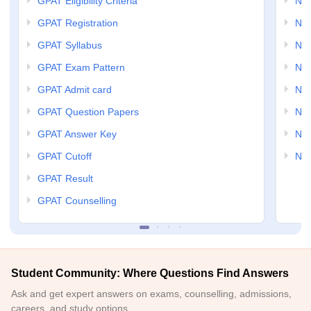
GPAT Eligibility Criteria
NI
GPAT Registration
NIP
GPAT Syllabus
NIP
GPAT Exam Pattern
NIP
GPAT Admit card
NIP
GPAT Question Papers
NIP
GPAT Answer Key
NIP
GPAT Cutoff
NIP
GPAT Result
GPAT Counselling
Student Community: Where Questions Find Answers
Ask and get expert answers on exams, counselling, admissions,
careers, and study options.