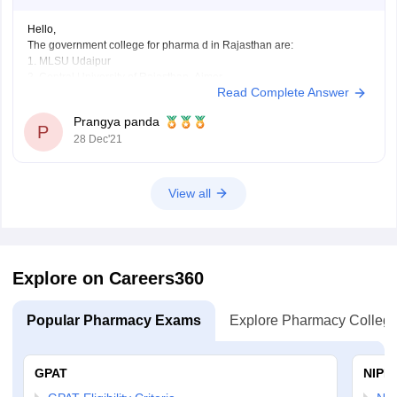
Hello,
The government college for pharma d in Rajasthan are:
1. MLSU Udaipur
2. Central University of Rajasthan, Ajmer
Read Complete Answer
3. Rajasthan University of Health Sciences, Jaipur
4. University of Kota, Kota
Prangya panda
5. Shyam University, Dausa
P
28 Dec'21
6. SNMC Jodhpur
7. SMS Medical College Jaipur
8. DSRRAU Jodhpur
9. AIIMS Jodhpur
View all
10.
Explore on Careers360
Popular Pharmacy Exams
Explore Pharmacy Colleg
GPAT
NIPE