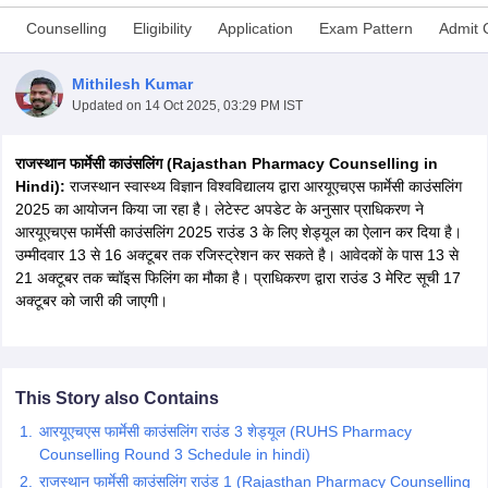
Counselling
Eligibility
Application
Exam Pattern
Admit 
Mithilesh Kumar
Updated on
14 Oct 2025, 03:29 PM IST
t
GPAT Counselling
View All GPAT Articles
R JEE Exam Centres
NIPER JEE Result
NIPER JEE Counselling
How to 
राजस्थान फार्मेसी काउंसलिंग (Rajasthan Pharmacy Counselling in
lling
View All RUHS Pharmacy Articles
Hindi):
राजस्थान स्वास्थ्य विज्ञान विश्वविद्यालय द्वारा आरयूएचएस फार्मेसी काउंसलिंग
2025 का आयोजन किया जा रहा है। लेटेस्ट अपडेट के अनुसार प्राधिकरण ने
Pharm.D Colleges in India
B.Pharma MBA Colleges in India
आरयूएचएस फार्मेसी काउंसलिंग 2025 राउंड 3 के लिए शेड्यूल का ऐलान कर दिया है।
epting RUHS Pharmacy
उम्मीदवार 13 से 16 अक्टूबर तक रजिस्ट्रेशन कर सकते है। आवेदकों के पास 13 से
acy Colleges in Chennai
Pharmacy Colleges in New Delhi
Pharmacy Col
21 अक्टूबर तक च्वॉइस फिलिंग का मौका है। प्राधिकरण द्वारा राउंड 3 मेरिट सूची 17
Andhra Pradesh
Pharmacy Colleges in Telangana
Pharmacy Colleges in 
अक्टूबर को जारी की जाएगी।
This Story also Contains
आरयूएचएस फार्मेसी काउंसलिंग राउंड 3 शेड्यूल (RUHS Pharmacy
Counselling Round 3 Schedule in hindi)
राजस्थान फार्मेसी काउंसलिंग राउंड 1 (Rajasthan Pharmacy Counselling