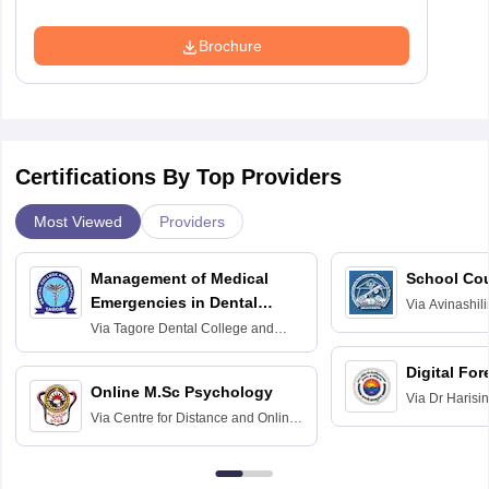
Brochure
Certifications By Top Providers
Most Viewed
Providers
Management of Medical
School Co
Emergencies in Dental
Via
Avinashili
Home Science
Practice
Via
Tagore Dental College and
Education fo
Hospital, Chennai
Digital For
Online M.Sc Psychology
Via
Dr Harisi
Via
Centre for Distance and Online
Vishwavidyal
Education, Andhra University