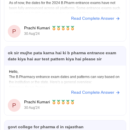
As of now, the dates for the 2024 B.Pharm entrance exams have not
been fully announced across all platforms. Some entrance exams such
as NEET and CUET, which are also used for B.Pharm admissions, have
Read Complete Answer
dates available. For example, NEET is scheduled for May 5, 2024.
Other exams like
Prachi Kumari
P
30 Aug'24
ok sir mujhe pata karna hai ki b pharma entrance exam
date kiya hai aur test pattern kiya hai please sir
Hello,
The B.Pharmacy entrance exam dates and patterns can vary based on
the institution or the state. Here's a general overview:
Entrance Exam Dates
:
Read Complete Answer
- National Level Exams: For national-level exams like GPAT (Graduate
Pharmacy Aptitude Test), the schedule is usually announced on the
Prachi Kumari
official website of the National
P
30 Aug'24
govt college for pharma d in rajasthan