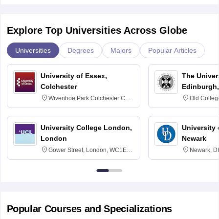
Explore Top Universities Across Globe
Universities
Degrees
Majors
Popular Articles
University of Essex,
The Univers
Colchester
Edinburgh,
Wivenhoe Park Colchester CO4
Old Colleg
3SQ
Edinburgh
University College London,
University 
London
Newark
Gower Street, London, WC1E
Newark, D
6BT
Popular Courses and Specializations